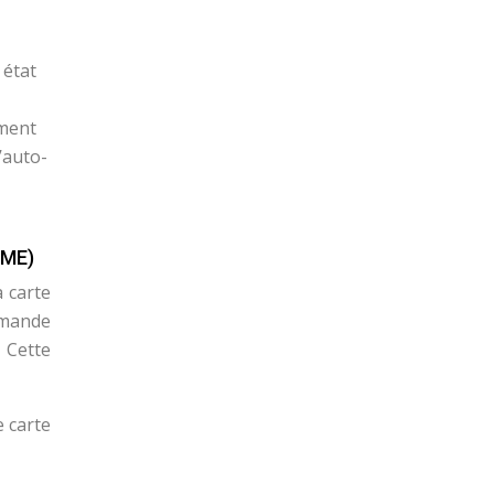
 état
ement
’auto-
SME)
 carte
mmande
 Cette
e carte