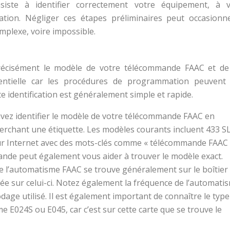
iste à identifier correctement votre équipement, à vé
tation. Négliger ces étapes préliminaires peut occasionn
mplexe, voire impossible.
précisément le modèle de votre télécommande FAAC et de
sentielle car les procédures de programmation peuvent 
e identification est généralement simple et rapide.
ez identifier le modèle de votre télécommande FAAC en
erchant une étiquette. Les modèles courants incluent 433 S
sur Internet avec des mots-clés comme « télécommande FAAC »
ande peut également vous aider à trouver le modèle exact.
e l’automatisme FAAC se trouve généralement sur le boîtier
 sur celui-ci. Notez également la fréquence de l’automati
dage utilisé. Il est également important de connaître le type
E024S ou E045, car c’est sur cette carte que se trouve le