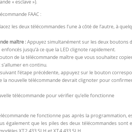
nde « esclave »).
 télécommande FAAC :
lacez les deux télécommandes l’une à côté de l’autre, à quel
ande maître :
Appuyez simultanément sur les deux boutons d
enfoncés jusqu’à ce que la LED clignote rapidement.
outon de la télécommande maître que vous souhaitez copier
s’allumer en continu.
suivant l’étape précédente, appuyez sur le bouton corresp
e la nouvelle télécommande devrait clignoter pour confirmer
uvelle télécommande pour vérifier qu’elle fonctionne
a télécommande ne fonctionne pas après la programmation, e
vous également que les piles des deux télécommandes sont 
s modèles XT2 433 SLH et XT4 433 SLH.