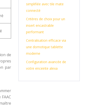
simplifiée avec tile mate
connecté
ré
Critères de choix pour un
insert encastrable
é
performant
Centralisation efficace via
une domotique tablette
moderne
ion de
ropres
Configuration avancée de
on par
votre enceinte alexa
rammer
e FAAC
maître