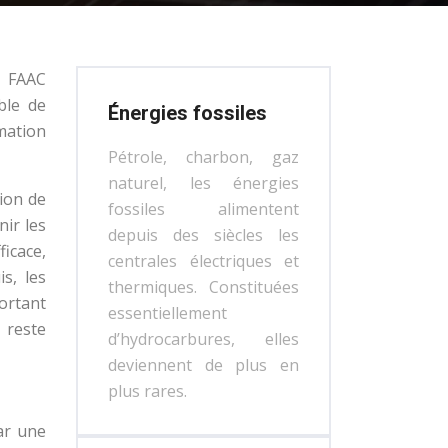
r FAAC
ble de
Énergies fossiles
mation
Pétrole, charbon, gaz
naturel, les énergies
ion de
fossiles alimentent
nir les
depuis des siècles les
icace,
centrales électriques et
s, les
thermiques. Constituées
portant
essentiellement
 reste
d’hydrocarbures, elles
deviennent de plus en
plus rares.
ar une