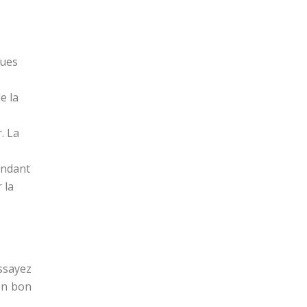
ques
e la
. La
ondant
 la
ssayez
en bon